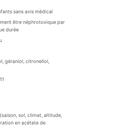
nfants sans avis médical
lement être néphrotoxique par
gue durée
u
, géraniol, citronellol,
11
ison, sol, climat, altitude,
ration en acétate de