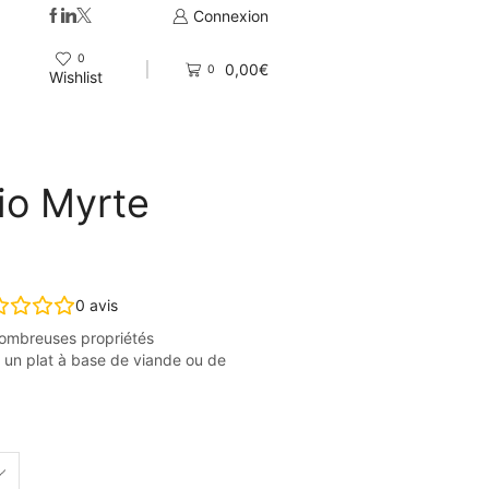
Livraison gratuite en France à partir de 49,90€ d'achat
Connexion
0
0,00
€
0
Wishlist
Bio Myrte
0
avis
nombreuses propriétés
er un plat à base de viande ou de