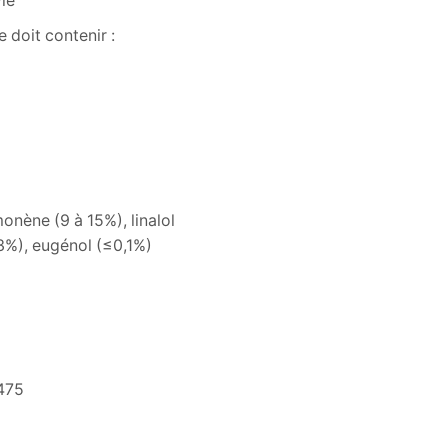
le
 doit contenir :
nène (9 à 15%), linalol
,3%), eugénol (≤0,1%)
,475