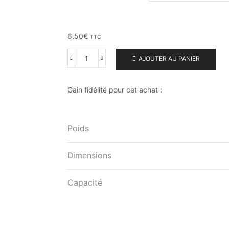
6,50
€
TTC
AJOUTER AU PANIER
Gain fidélité pour cet achat :
Poids
Dimensions
Capacité