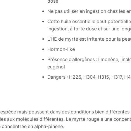
dose
Ne pas utiliser en ingestion chez les e
Cette huile essentielle peut potentiel
ingestion, à forte dose et sur une lon
L’HE de myrte est irritante pour la pea
Hormon-like
Présence d’allergènes : limonène, linalol
eugénol
Dangers : H226, H304, H315, H317, H4
spèce mais poussent dans des conditions bien différentes (sa
iles aux molécules différentes. Le myrte rouge a une concent
e concentrée en alpha-pinène.