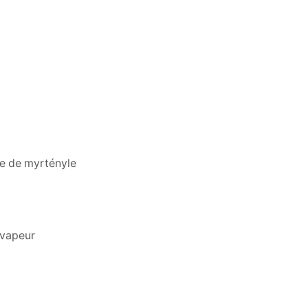
e de myrtényle
a vapeur