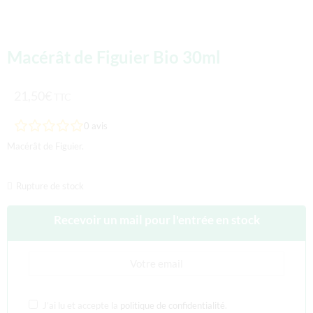
Macérât de Figuier Bio 30ml
21,50
€
TTC
0
avis
Macérât de Figuier.
Rupture de stock
Recevoir un mail pour l'entrée en stock
J’ai lu et accepte la
politique de confidentialité
.