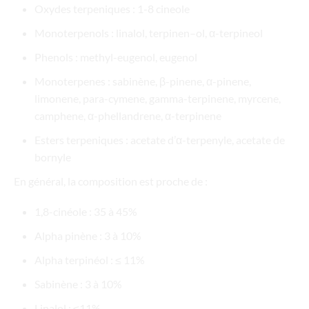
Oxydes terpeniques : 1-8 cineole
Monoterpenols : linalol, terpinen–ol, α-terpineol
Phenols : methyl-eugenol, eugenol
Monoterpenes : sabinène, β-pinene, α-pinene,
limonene, para-cymene, gamma-terpinene, myrcene,
camphene, α-phellandrene, α-terpinene
Esters terpeniques : acetate d’α-terpenyle, acetate de
bornyle
En général, la composition est proche de :
1,8-cinéole : 35 à 45%
Alpha pinène : 3 à 10%
Alpha terpinéol : ≤ 11%
Sabinène : 3 à 10%
Linalol : ≤11%