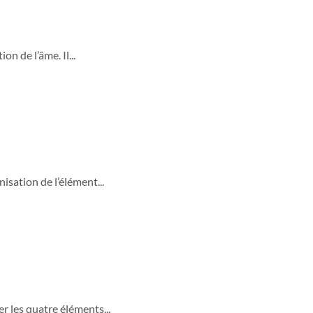
n de l’âme. Il...
isation de l’élément...
er les quatre éléments...