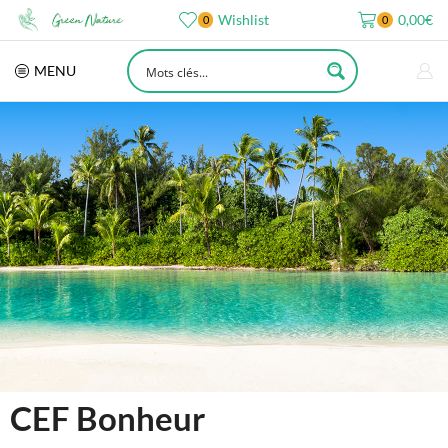
Wishlist
0,00
€
0
0
MENU
CEF Bonheur