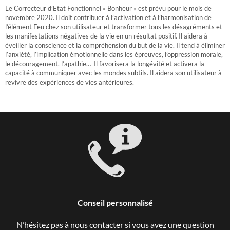
Le Correcteur d’Etat Fonctionnel « Bonheur » est prévu pour le mois de
novembre 2020. Il doit contribuer à l’activation et à l’harmonisation de
l’élément Feu chez son utilisateur et transformer tous les désagréments et
les manifestations négatives de la vie en un résultat positif. Il aidera à
éveiller la conscience et la compréhension du but de la vie. Il tend à éliminer
l’anxiété, l’implication émotionnelle dans les épreuves, l’oppression morale,
le découragement, l’apathie… Il favorisera la longévité et activera la
capacité à communiquer avec les mondes subtils. Il aidera son utilisateur à
revivre des expériences de vies antérieures.
Conseil personnalisé
N’hésitez pas à nous contacter si vous avez une question