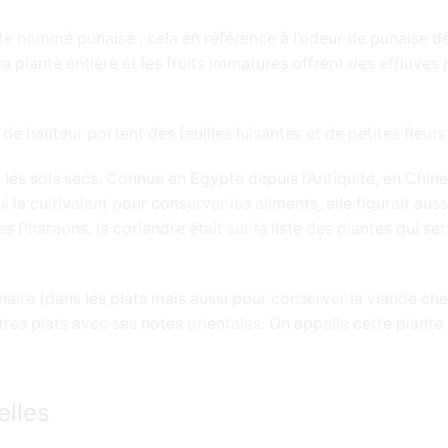
te nommé punaise ; cela en référence à l’odeur de punaise dég
 plante entière et les fruits immatures offrent des effluves pe
de hauteur portent des feuilles luisantes et de petites fleur
 les sols secs. Connue en Egypte depuis l’Antiquité, en Chin
qui la cultivaient pour conserver les aliments, elle figurait a
es Pharaons, la coriandre était sur la liste des plantes qui 
inaire (dans les plats mais aussi pour conserver la viande che
s plats avec ses notes orientales. On appelle cette plante l
elles