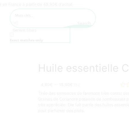
te en France à partir de 49,90€ d'achat
Search
Generic filters
Exact matches only
Huile essentielle 
4,80
€
–
15,90
€
TTC
Tirée des semences de l’aromate bien connu des cu
Graines de Coriandre possède de nombreuses prop
très appréciée. Elle fait partie des huiles essentie
pour parfumer des plats.