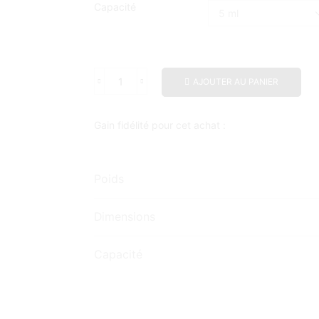
Capacité
AJOUTER AU PANIER
Gain fidélité pour cet achat :
Poids
Dimensions
Capacité