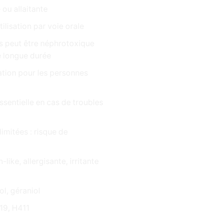
 ou allaitante
lisation par voie orale
es peut être néphrotoxique
e longue durée
ation pour les personnes
 essentielle en cas de troubles
limitées : risque de
ike, allergisante, irritante
ol, géraniol
19, H411