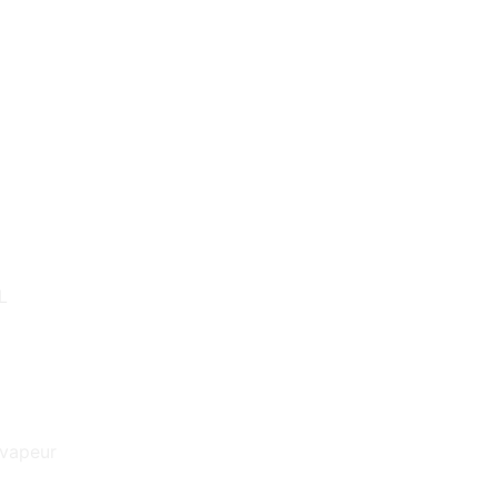
L
a vapeur