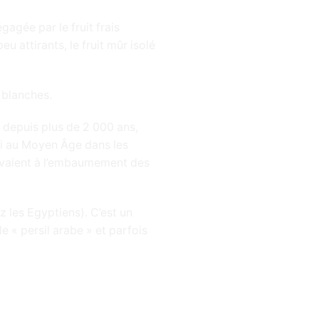
agée par le fruit frais
u attirants, le fruit mûr isolé
s blanches.
e depuis plus de 2 000 ans,
ussi au Moyen Âge dans les
servaient à l’embaumement des
z les Egyptiens). C’est un
e « persil arabe » et parfois