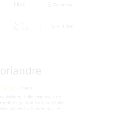
Livraison par Colissimo 48H ou UPS
Connexion
0
0,00
€
0
Wishlist
Coriandre
0
avis
isiniers, l’huile essentielle de
riétés qui font d’elle une huile
lles idéales à utiliser en cuisine