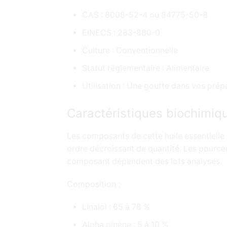
CAS : 8008-52-4 ou 84775-50-8
EINECS : 283-880-0
Culture : Conventionnelle
Statut réglementaire : Alimentaire
Utilisation : Une goutte dans vos prép
Caractéristiques biochimiq
Les composants de cette huile essentielle 
ordre décroissant de quantité. Les pourc
composant dépendent des lots analysés.
Composition :
Linalol : 65 à 78 %
Alpha pinène : 5 à 10 %