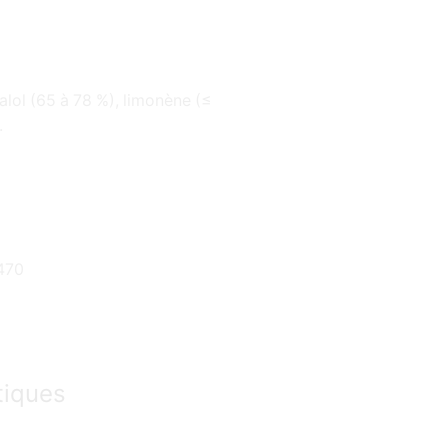
lol (65 à 78 %), limonène (≤
.
,470
tiques