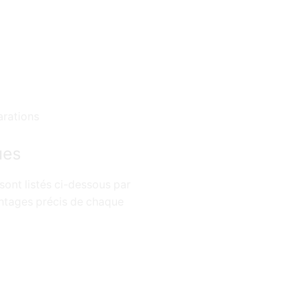
arations
ues
sont listés ci-dessous par
entages précis de chaque