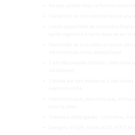
Ne pas utiliser chez la femme enceinte
Demander un avis médical avant une uti
L’huile essentielle de Coriandre Grain
après ingestion à forte dose et sur un
Demander un avis médical avant utilis
asthmatiques et/ou épileptiques
Il est déconseillé d’utiliser cette huile
cardiaques
S’utilise sur des durées et à des doses 
néphrotoxicité
Hépatotoxique, neurotoxique, cortison-l
pour la peau
Présence d’allergènes : Linomène, linal
Dangers : H226, H304, H315, H317, H3