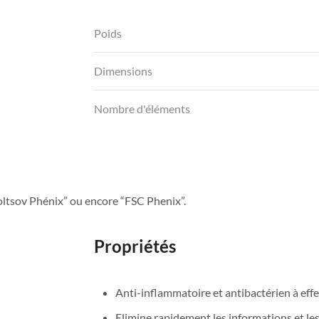
Poids
Dimensions
Nombre d'éléments
oltsov Phénix” ou encore “FSC Phenix”.
Propriétés
Anti-inflammatoire et antibactérien à effe
Elimine rapidement les informations et le