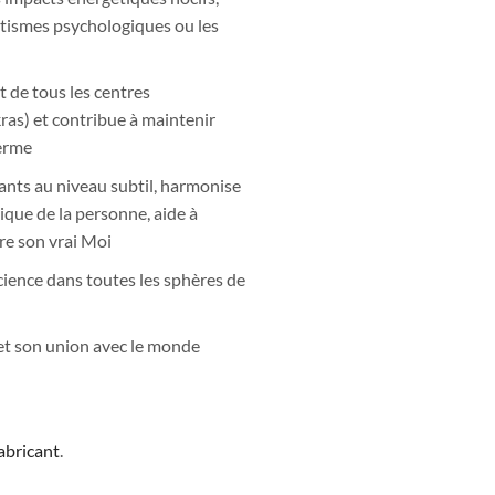
atismes psychologiques ou les
 de tous les centres
kras) et contribue à maintenir
erme
sants au niveau subtil, harmonise
que de la personne, aide à
tre son vrai Moi
nscience dans toutes les sphères de
 et son union avec le monde
fabricant
.