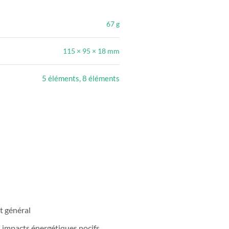
67 g
115 × 95 × 18 mm
5 éléments, 8 éléments
t général
s impacts énergétiques nocifs,