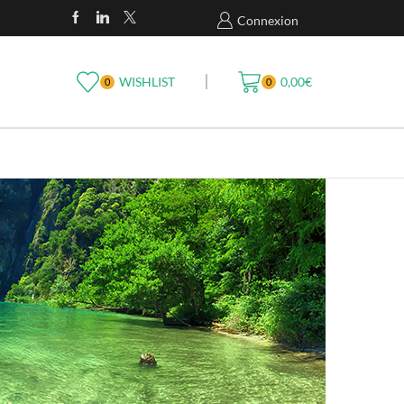
Livraison Par Colissimo 48H Ou UP
Connexion
WISHLIST
0,00
€
0
0