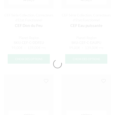
CEF Série Collection
,
Correcteurs
CEF Série Collection
,
Correcteurs
d'Etat Fonctionnel
d'Etat Fonctionnel
CEF Don du Feu
CEF Eau puissante
Planet Region
Planet Region
SKU:
CEF-C-DDFEU
SKU:
CEF-C-EAUPU
99,00
€
–
139,00
€
99,00
€
–
139,00
€
TTC
TTC
CHOIX DES OPTIONS
CHOIX DES OPTIONS