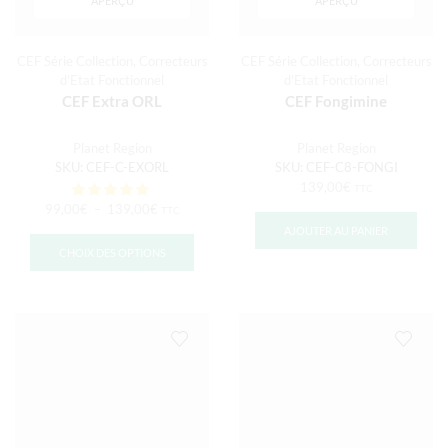
APERÇU
APERÇU
CEF Série Collection
,
Correcteurs
CEF Série Collection
,
Correcteurs
d'Etat Fonctionnel
d'Etat Fonctionnel
CEF Extra ORL
CEF Fongimine
Planet Region
Planet Region
SKU:
CEF-C-EXORL
SKU:
CEF-C8-FONGI
139,00
€
TTC
99,00
€
–
139,00
€
TTC
AJOUTER AU PANIER
CHOIX DES OPTIONS