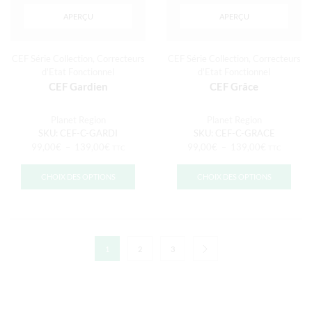
APERÇU
APERÇU
CEF Série Collection
,
Correcteurs
CEF Série Collection
,
Correcteurs
d'Etat Fonctionnel
d'Etat Fonctionnel
CEF Gardien
CEF Grâce
Planet Region
Planet Region
SKU:
CEF-C-GARDI
SKU:
CEF-C-GRACE
99,00
€
–
139,00
€
99,00
€
–
139,00
€
TTC
TTC
CHOIX DES OPTIONS
CHOIX DES OPTIONS
1
2
3