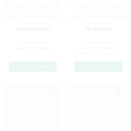
CEF Série Collection
,
Correcteurs
CEF Série Collection
,
Correcteurs
d'Etat Fonctionnel
d'Etat Fonctionnel
CEF Dents saines
CEF Diapason
Planet Region
Planet Region
SKU:
CEF-C8-DESAI
SKU:
CEF-C-DIAPA
139,00
€
99,00
€
–
139,00
€
TTC
TTC
AJOUTER AU PANIER
CHOIX DES OPTIONS
APERÇU
APERÇU