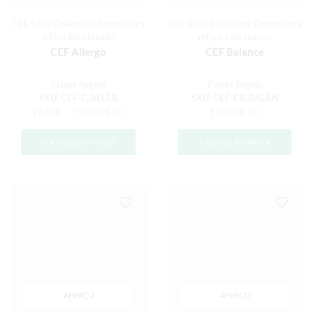
CEF Série Collection
,
Correcteurs
CEF Série Collection
,
Correcteurs
d'Etat Fonctionnel
d'Etat Fonctionnel
CEF Allergo
CEF Balance
Planet Region
Planet Region
SKU:
CEF-C-ALLER
SKU:
CEF-C8-BALAN
99,00
€
–
139,00
€
139,00
€
TTC
TTC
CHOIX DES OPTIONS
AJOUTER AU PANIER
APERÇU
APERÇU