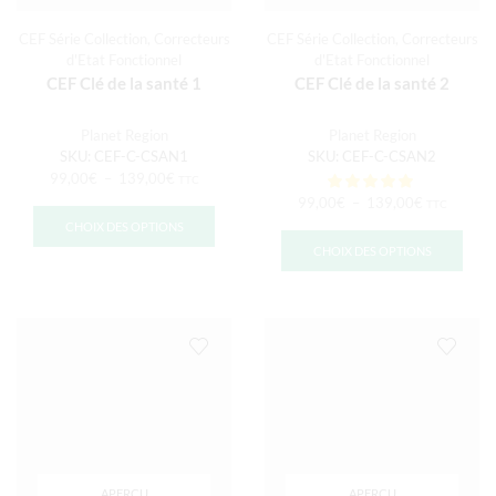
CEF Série Collection
,
Correcteurs
CEF Série Collection
,
Correcteurs
d'Etat Fonctionnel
d'Etat Fonctionnel
CEF Clé de la santé 1
CEF Clé de la santé 2
Planet Region
Planet Region
SKU:
CEF-C-CSAN1
SKU:
CEF-C-CSAN2
99,00
€
–
139,00
€
TTC
99,00
€
–
139,00
€
TTC
CHOIX DES OPTIONS
CHOIX DES OPTIONS
APERÇU
APERÇU