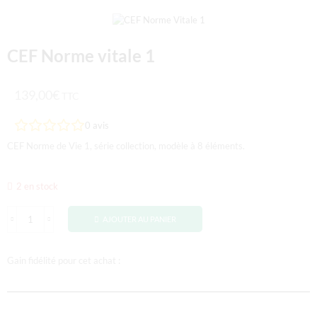
CEF Norme vitale 1
139,00
€
TTC
0
avis
CEF Norme de Vie 1, série collection, modèle à 8 éléments.
2 en stock
AJOUTER AU PANIER
Gain fidélité pour cet achat :