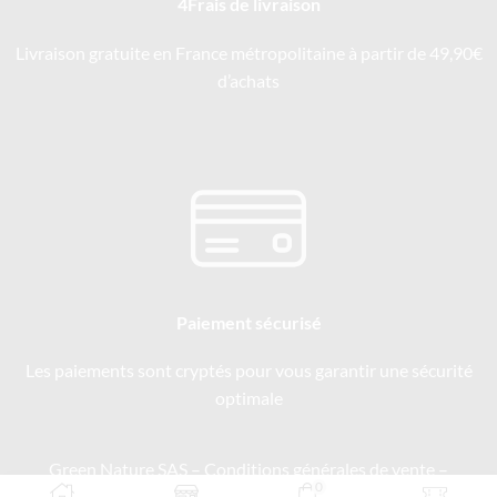
4Frais de livraison
Livraison gratuite en France métropolitaine à partir de 49,90€
d’achats
Paiement sécurisé
Les paiements sont cryptés pour vous garantir une sécurité
optimale
Green Nature SAS –
Conditions générales de vente
–
0
Mentions légales
–
Politique de confidentialité
–
Recrutement