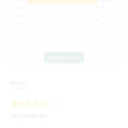
5
100%
4
0%
3
0%
2
0%
1
0%
Ajouter un avis
Elsa C.
Évaluateur
5/5
CEF Longévité