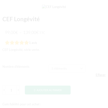
CEF Longévité
99,00
€
–
139,00
€
TTC
1
avis
CEF Longévité, série verte.
Nombre d'éléments
Effacer
AJOUTER AU PANIER
Gain fidélité pour cet achat :