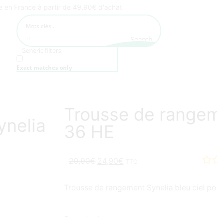
te en France à partir de 49,90€ d'achat
Search
Generic filters
Exact matches only
Trousse de rangem
ynelia
36 HE
29,90
€
24,90
€
TTC
Trousse de rangement Synelia bleu ciel pou