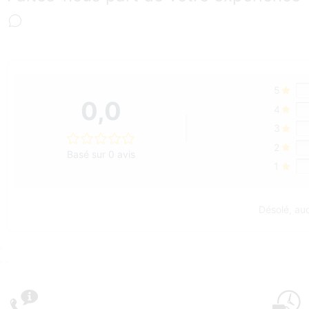
5
0,0
4
3
2
Basé sur 0 avis
1
Désolé, auc