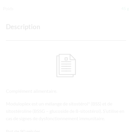
Poids
45 g
Description
Complément alimentaire.
Moduloplex est un mélange de sitostérol* (BSS) et de
sitostéroline (BSSG – glucoside de ß-sitostérol). S’utilise en
cas de signes de dysfonctionnement immunitaire.
Pot de 90 gélules.