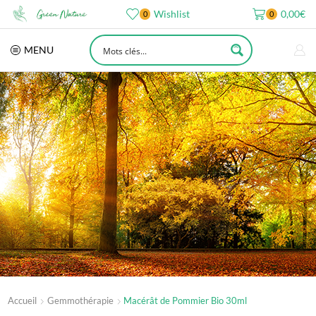
Wishlist
0,00
€
0
0
MENU
Accueil
Gemmothérapie
Macérât de Pommier Bio 30ml