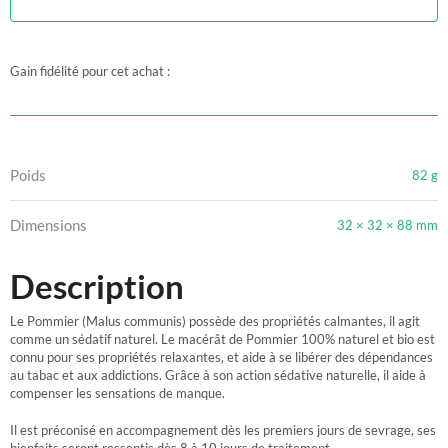
Gain fidélité pour cet achat :
Poids
82 g
Dimensions
32 × 32 × 88 mm
Description
Le Pommier (Malus communis) possède des propriétés calmantes, il agit
comme un sédatif naturel. Le macérât de Pommier 100% naturel et bio est
connu pour ses propriétés relaxantes, et aide à se libérer des dépendances
au tabac et aux addictions. Grâce à son action sédative naturelle, il aide à
compenser les sensations de manque.
Il est préconisé en accompagnement dès les premiers jours de sevrage, ses
bienfaits seront ressentis dès 8 à 10 jours de traitement.