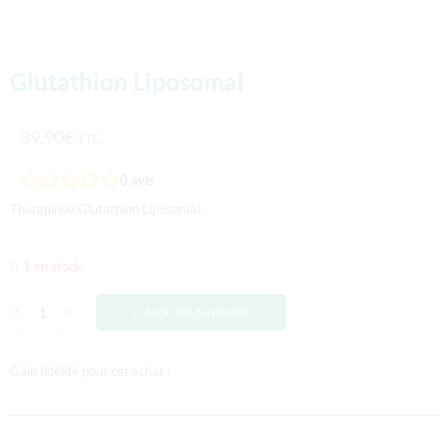
Glutathion Liposomal
39,90
€
TTC
0
avis
Therapinov Glutathion Liposomal.
1 en stock
AJOUTER AU PANIER
Gain fidélité pour cet achat :