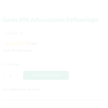
Gants SPA Adoucissants Réflexologie
12,50
€
TTC
0
avis
Gants de réflexologie.
4 en stock
AJOUTER AU PANIER
Gain fidélité pour cet achat :