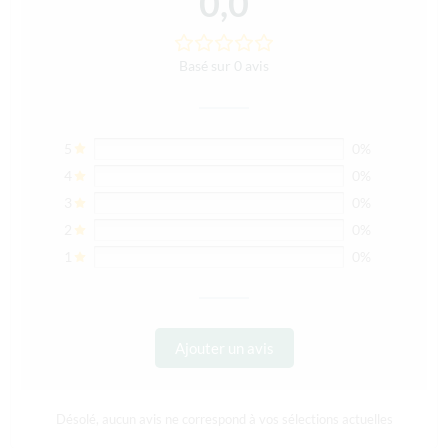
0,0
Basé sur 0 avis
5
0%
4
0%
3
0%
2
0%
1
0%
Ajouter un avis
Désolé, aucun avis ne correspond à vos sélections actuelles