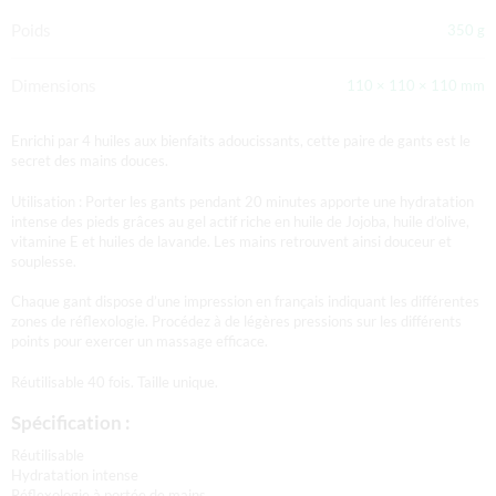
Poids
350 g
Dimensions
110 × 110 × 110 mm
Enrichi par 4 huiles aux bienfaits adoucissants, cette paire de gants est le
secret des mains douces.
Utilisation : Porter les gants pendant 20 minutes apporte une hydratation
intense des pieds grâces au gel actif riche en huile de Jojoba, huile d’olive,
vitamine E et huiles de lavande. Les mains retrouvent ainsi douceur et
souplesse.
Chaque gant dispose d’une impression en français indiquant les différentes
zones de réflexologie. Procédez à de légères pressions sur les différents
points pour exercer un massage efficace.
Réutilisable 40 fois. Taille unique.
Spécification :
Réutilisable
Hydratation intense
Réflexologie à portée de mains