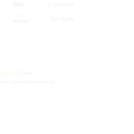
Livraison par Colissimo 48H ou UPS
Connexion
0
0,00
€
0
Wishlist
0
avis
ante d’Huiles Essentielles ou