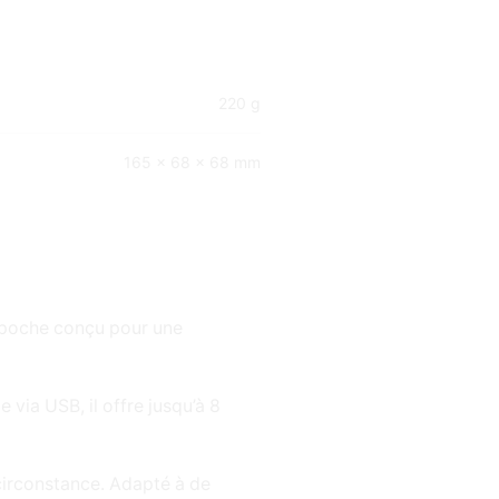
220 g
165 × 68 × 68 mm
e poche conçu pour une
 via USB, il offre jusqu’à 8
 circonstance. Adapté à de