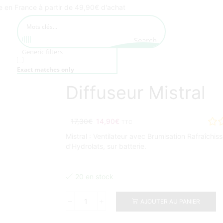
te en France à partir de 49,90€ d'achat
Search
Generic filters
Exact matches only
Diffuseur Mistral
17,30
€
14,90
€
TTC
Mistral : Ventilateur avec Brumisation Rafraîchiss
d’Hydrolats, sur batterie.
20 en stock
AJOUTER AU PANIER