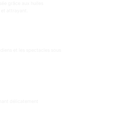
isée grâce aux huiles
et attrayant.
tidiens et les spectacles sous
umant délicatement