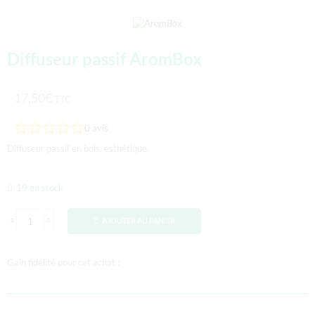
Diffuseur passif AromBox
17,50
€
TTC
0
avis
Diffuseur passif en bois, esthétique.
19 en stock
AJOUTER AU PANIER
Gain fidélité pour cet achat :