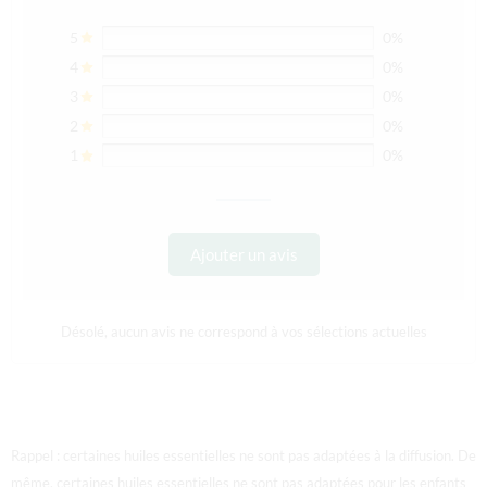
5
0%
4
0%
3
0%
2
0%
1
0%
Ajouter un avis
Désolé, aucun avis ne correspond à vos sélections actuelles
Rappel : certaines huiles essentielles ne sont pas adaptées à la diffusion. De
même, certaines huiles essentielles ne sont pas adaptées pour les enfants