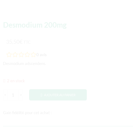
Desmodium 200mg
35,50
€
TTC
0
avis
Desmodium adscendens.
2 en stock
AJOUTER AU PANIER
Gain fidélité pour cet achat :