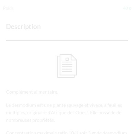
Poids
40 g
Description
Complément alimentaire.
Le desmodium est une plante sauvage et vivace, à feuilles
multiples, originaire d’Afrique de l’Ouest. Elle possède de
nombreuses propriétés.
Concentration maximale ratio 10/1 soit 3 gr de desmodium