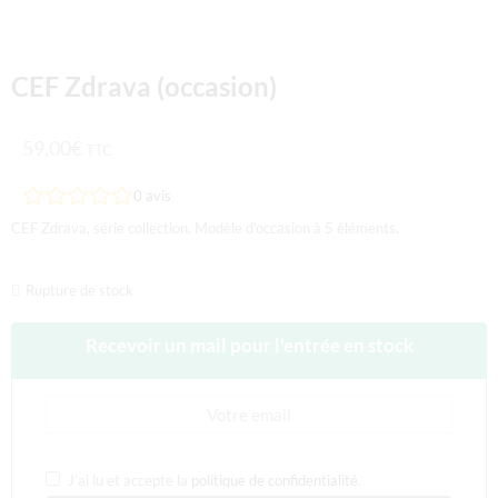
CEF Zdrava (occasion)
59,00
€
TTC
0
avis
CEF Zdrava, série collection. Modèle d’occasion à 5 éléments.
Rupture de stock
Recevoir un mail pour l'entrée en stock
J’ai lu et accepte la
politique de confidentialité
.