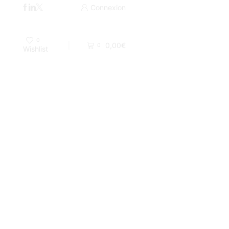
Livraison par Colissimo 48H ou UPS
Connexion
0
0,00
€
0
Wishlist