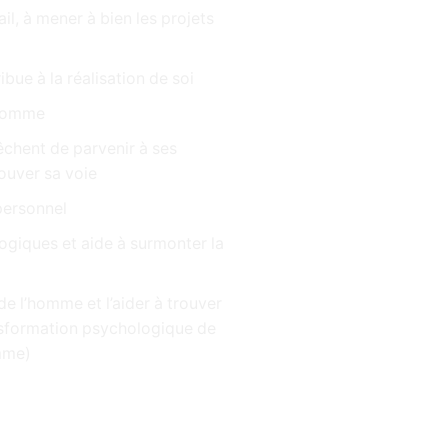
il, à mener à bien les projets
bue à la réalisation de soi
’homme
êchent de parvenir à ses
ouver sa voie
personnel
ogiques et aide à surmonter la
 de l’homme et l’aider à trouver
ansformation psychologique de
omme)