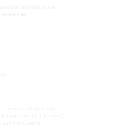
sonne qui souhaite trouver
r sa destinée.
s
des
ts suivants : Energie de la
Bijou qui accomplit les vœux”,
e, au Nord-Ouest du