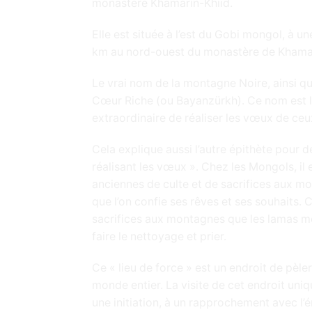
monastère Khamarin-Khiid.
Elle est située à l’est du Gobi mongol, à un
km au nord-ouest du monastère de Khamar
Le vrai nom de la montagne Noire, ainsi que
Cœur Riche (ou Bayanzürkh). Ce nom est l
extraordinaire de réaliser les vœux de ceux
Cela explique aussi l’autre épithète pour dé
réalisant les vœux ». Chez les Mongols, il 
anciennes de culte et de sacrifices aux 
que l’on confie ses rêves et ses souhaits.
sacrifices aux montagnes que les lamas m
faire le nettoyage et prier.
Ce « lieu de force » est un endroit de pèl
monde entier. La visite de cet endroit uni
une initiation, à un rapprochement avec l’é