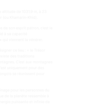
e altitude de 1031,9 m, à 23
 (ou Khamarin-Khid).
 de son esprit patron, c’est le
ié à sa capacité
 qui viennent la vénérer.
signer ce lieu : « le Trésor
existe des traditions
montagnes. C’est aux montagnes
 C’est uniquement pour des
ongols se réunissent pour
erinage pour les personnes du
que de la planète ressemble à
nergie puissante et infinie de