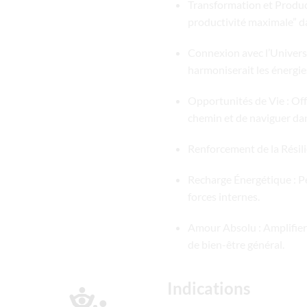
Transformation et Productiv
productivité maximale” da
Connexion avec l’Univers 
harmoniserait les énergies 
Opportunités de Vie : Offr
chemin et de naviguer da
Renforcement de la Résilie
Recharge Énergétique : Pe
forces internes.
Amour Absolu : Amplifiera
de bien-être général.
Indications