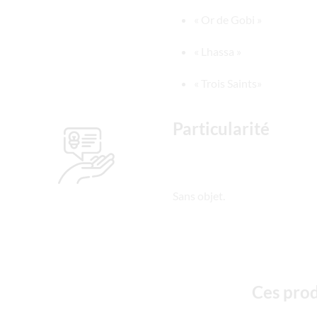
« Or de Gobi »
« Lhassa »
« Trois Saints»
Particularité
Sans objet.
Ces prod