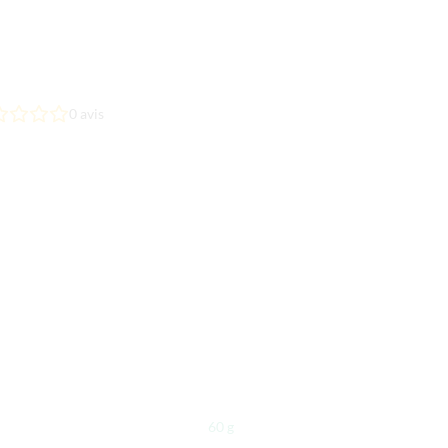
0
avis
60 g