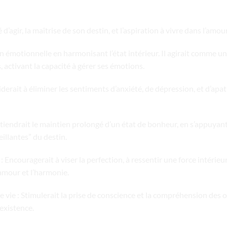
té d’agir, la maîtrise de son destin, et l’aspiration à vivre dans l’amo
tion émotionnelle en harmonisant l’état intérieur. Il agirait comme u
 activant la capacité à gérer ses émotions.
iderait à éliminer les sentiments d’anxiété, de dépression, et d’apat
utiendrait le maintien prolongé d’un état de bonheur, en s’appuyan
illantes” du destin.
 : Encouragerait à viser la perfection, à ressentir une force intérie
amour et l’harmonie.
 vie : Stimulerait la prise de conscience et la compréhension des ob
existence.