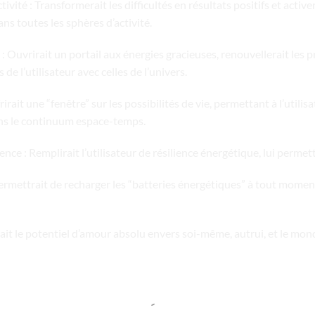
ité : Transformerait les difficultés en résultats positifs et activerai
ns toutes les sphères d’activité.
: Ouvrirait un portail aux énergies gracieuses, renouvellerait les
de l’utilisateur avec celles de l’univers.
irait une “fenêtre” sur les possibilités de vie, permettant à l’utilis
ns le continuum espace-temps.
nce : Remplirait l’utilisateur de résilience énergétique, lui permet
rmettrait de recharger les “batteries énergétiques” à tout moment
it le potentiel d’amour absolu envers soi-même, autrui, et le mond