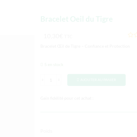
Bracelet Oeil du Tigre
10,30
€
TTC
Bracelet Œil de Tigre – Confiance et Protection
5 en stock
AJOUTER AU PANIER
Gain fidélité pour cet achat :
Poids