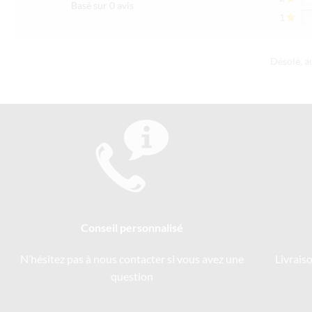
Basé sur 0 avis
1
Désolé, a
Conseil personnalisé
N’hésitez pas à nous contacter si vous avez une
Livrais
question