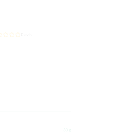
0
avis
30 g