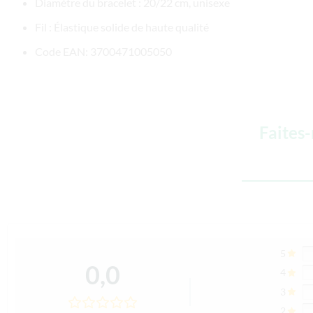
Diamètre du bracelet : 20/22 cm, unisexe
Fil : Élastique solide de haute qualité
Code EAN: 3700471005050
Faites
5
0,0
4
3
2