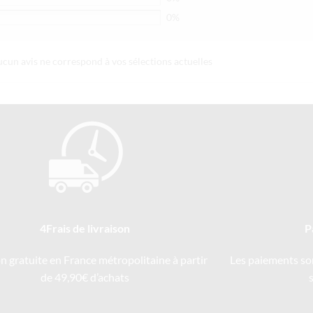
0%
ucun avis ne correspond à vos sélections actuelles
4Frais de livraison
P
on gratuite en France métropolitaine à partir
Les paiements so
de 49,90€ d’achats