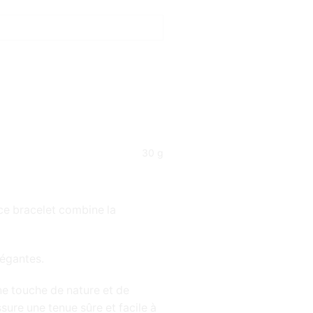
30 g
ce bracelet combine la
légantes.
ne touche de nature et de
ure une tenue sûre et facile à