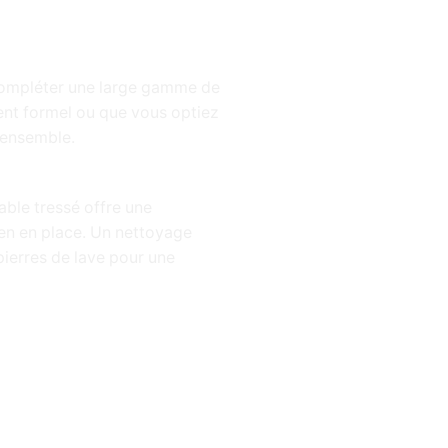
à compléter une large gamme de
ent formel ou que vous optiez
e ensemble.
able tressé offre une
ien en place. Un nettoyage
pierres de lave pour une