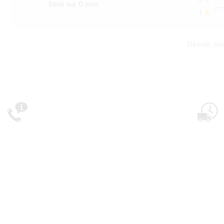
Basé sur 0 avis
1
Désolé, auc
Conseil personnalisé
N’hésitez pas à nous contacter si vous avez une
Livrai
question
Green Nature SAS –
Condit