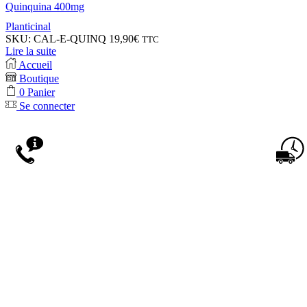
Quinquina 400mg
Planticinal
SKU:
CAL-E-QUINQ
19,90
€
TTC
Lire la suite
Accueil
Boutique
0
Panier
Se connecter
Conseil personnalisé
N’hésitez pas à nous contacter si vous avez une
Livr
question