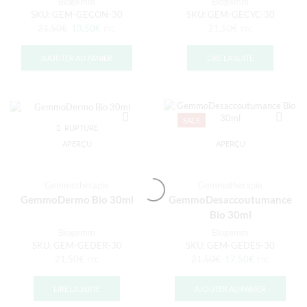
Biogemm
Biogemm
SKU:
GEM-GECON-30
SKU:
GEM-GECYC-30
21,50
€
13,50
€
21,50
€
TTC
TTC
AJOUTER AU PANIER
LIRE LA SUITE
SALE
RUPTURE
DE STOCK
APERÇU
APERÇU
Gemmothérapie
Gemmothérapie
GemmoDermo Bio 30ml
GemmoDesaccoutumance
Bio 30ml
Biogemm
Biogemm
SKU:
GEM-GEDER-30
SKU:
GEM-GEDES-30
21,50
€
21,50
€
17,50
€
TTC
TTC
LIRE LA SUITE
AJOUTER AU PANIER