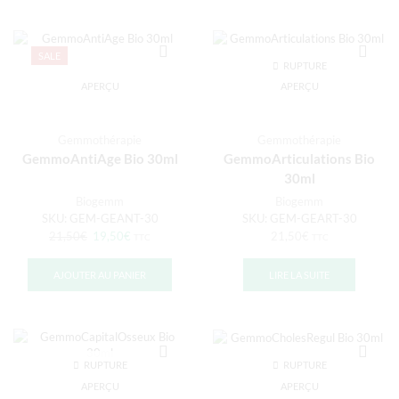
SALE
RUPTURE
DE STOCK
APERÇU
APERÇU
Gemmothérapie
Gemmothérapie
GemmoAntiAge Bio 30ml
GemmoArticulations Bio
30ml
Biogemm
Biogemm
SKU:
GEM-GEANT-30
SKU:
GEM-GEART-30
21,50
€
19,50
€
21,50
€
TTC
TTC
AJOUTER AU PANIER
LIRE LA SUITE
RUPTURE
RUPTURE
DE STOCK
DE STOCK
APERÇU
APERÇU