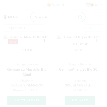
Wishlist
0,00
€
0
0
MENU
SALE
RUPTURE
DE STOCK
APERÇU
APERÇU
Gemmothérapie
Gemmothérapie
Gemmo au Masculin Bio
GemmoAllergies Bio 30ml
30ml
Biogemm
Biogemm
SKU:
GEM-GEMAS-30
SKU:
GEM-GEALL-30
21,50
€
19,50
€
21,50
€
TTC
TTC
AJOUTER AU PANIER
LIRE LA SUITE