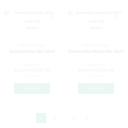
RUPTURE
RUPTURE
DE STOCK
DE STOCK
APERÇU
APERÇU
Gemmothérapie
Gemmothérapie
GemmoDetox Bio 30ml
GemmoDiurétique Bio 30ml
Biogemm
Biogemm
SKU:
GEM-GEDET-30
SKU:
GEM-GEDIU-30
21,50
€
21,50
€
TTC
TTC
LIRE LA SUITE
LIRE LA SUITE
…
1
2
4