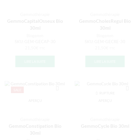
Gemmothérapie
Gemmothérapie
GemmoCapitalOsseux Bio
GemmoCholesRegul Bio
30ml
30ml
Biogemm
Biogemm
SKU:
GEM-GECAP-30
SKU:
GEM-GECRE-30
21,50
€
21,50
€
TTC
TTC
LIRE LA SUITE
LIRE LA SUITE
SALE
RUPTURE
DE STOCK
APERÇU
APERÇU
Gemmothérapie
Gemmothérapie
GemmoConstipation Bio
GemmoCycle Bio 30ml
30ml