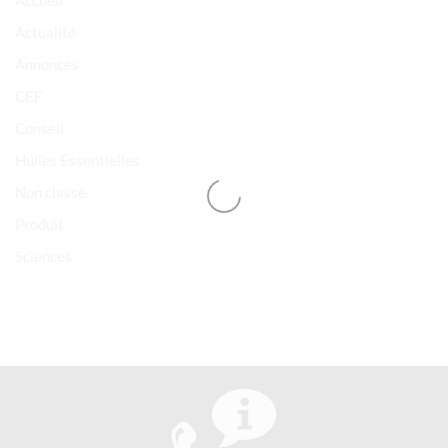
Accueil
Actualité
Annonces
CEF
Conseil
Huiles Essentielles
Non classé
Produit
Sciences