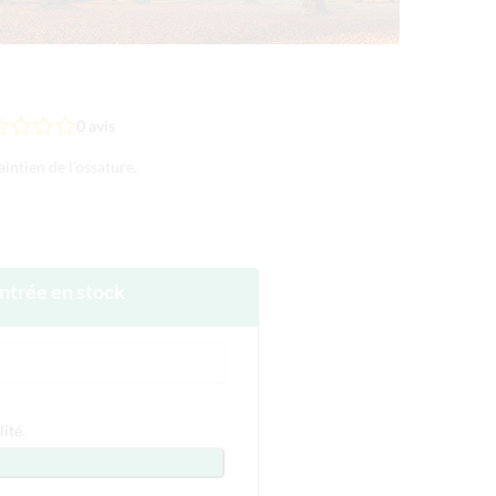
0
avis
intien de l’ossature.
entrée en stock
lité
.