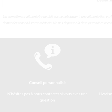
Désolé, a
Un complément alimentaire ne doit pas se substituer à une alimentation varié
demander conseil à votre médecin. Ne pas dépasser la dose journalière recomm
Conseil personnalisé
N’hésitez pas à nous contacter si vous avez une
Livrais
question