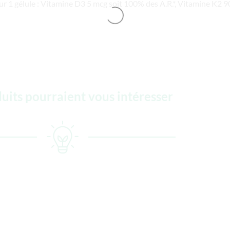
ur 1 gélule : Vitamine D3 5 mcg soit 100% des A.R.*, Vitamine K2 9
uits pourraient vous intéresser