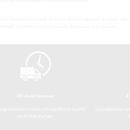
ucun avis ne correspond à vos sélections actuelles
e et équilibrée et à un mode de vie sain. Tenir hors de portée des jeunes enfan
andée. Conserver à l’abri de la lumière, de la chaleur et de l’humidité.
4Frais de livraison
P
on gratuite en France métropolitaine à partir
Les paiements so
de 49,90€ d’achats