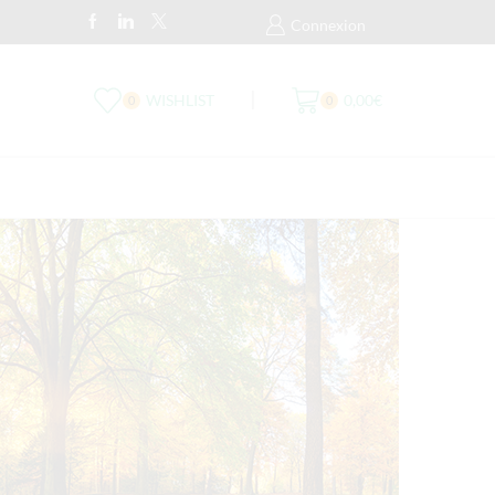
Livraison Par Colissimo 48H Ou UP
Connexion
WISHLIST
0,00
€
0
0