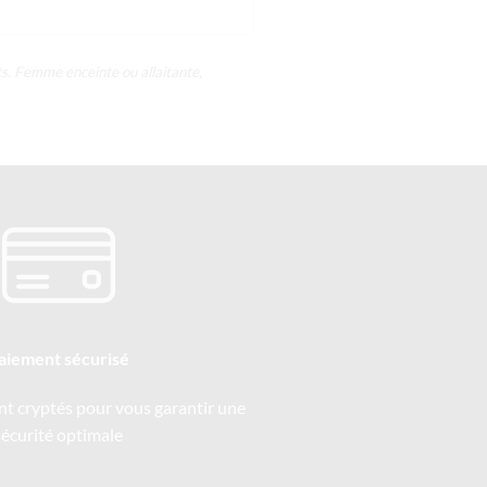
ts. Femme enceinte ou allaitante,
aiement sécurisé
nt cryptés pour vous garantir une
sécurité optimale