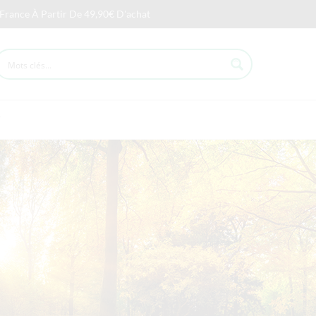
 France À Partir De 49,90€ D'achat