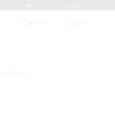
Livraison Par Colissimo 48H Ou UP
Connexion
WISHLIST
0,00
€
0
0
2
avis