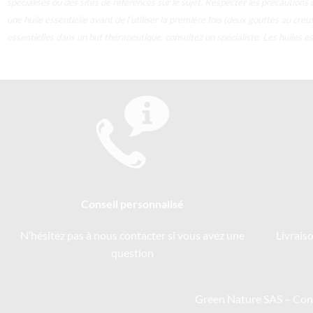
spécialisés ou des sites de références sur le sujet. Respecter les précautions 
une huile essentielle avant de l’utiliser la première fois (deux gouttes au cre
essentielles dans un but thérapeutique, consultez un spécialiste. Les huiles
Conseil personnalisé
N’hésitez pas à nous contacter si vous avez une
Livrais
question
Green Nature SAS –
Cond