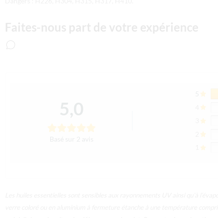
Dangers : H226, H304, H315, H317, H410.
Faites-nous part de votre expérience
5
5,0
4
3
2
Basé sur 2 avis
1
Les huiles essentielles sont sensibles aux rayonnements UV ainsi qu’à l’évapor
verre coloré ou en aluminium à fermeture étanche à une température compri