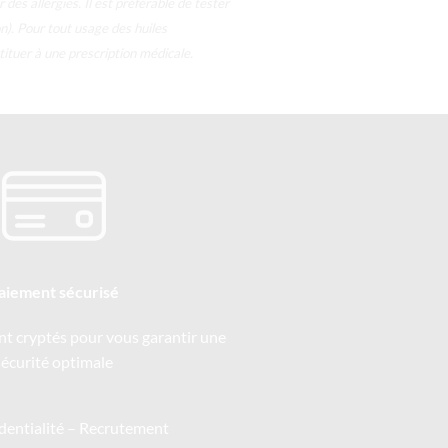
des allergies. Il est préférable de tester
on).
Pour tout usage des huiles
tituer à une prescription médicale.
aiement sécurisé
nt cryptés pour vous garantir une
sécurité optimale
dentialité
–
Recrutement