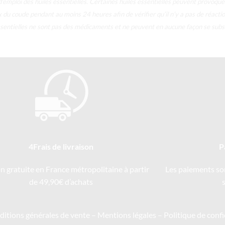
d’emploi des huiles essentielles.
Certaines huiles essentielles peuvent provoquer 
ux du coude pendant au moins 24 heures afin de vérifier qu’il n’y a pas de réacti
 essentielles ne sont pas des médicaments et ne peuvent en aucune façon se subs
4Frais de livraison
P
on gratuite en France métropolitaine à partir
Les paiements so
de 49,90€ d’achats
itions générales de vente
–
Mentions légales
–
Politique de confi