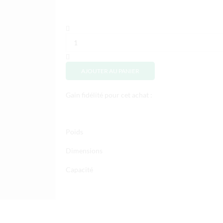
AJOUTER AU PANIER
Gain fidélité pour cet achat :
Poids
Dimensions
Capacité