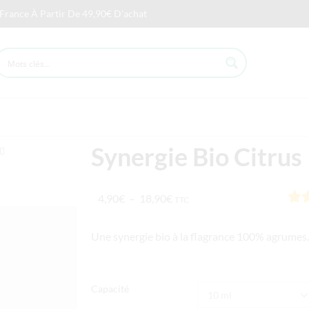
 France À Partir De 49,90€ D'achat
Synergie Bio Citrus
4,90
€
–
18,90
€
TTC
Une synergie bio à la flagrance 100% agrumes.
Capacité