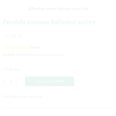
Pendule conique bâtisseur cuivre
7,50
€
TTC
0
avis
Pendule conique bâtisseur en cuivre 2 cm.
5 en stock
AJOUTER AU PANIER
Gain fidélité pour cet achat :