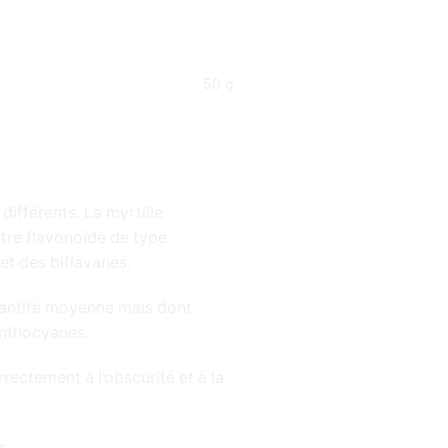
50 g
différents. La myrtille
utre flavonoïde de type
 et des biflavanes.
quantité moyenne mais dont
 anthocyanes.
rrectement à l’obscurité et à la
s.