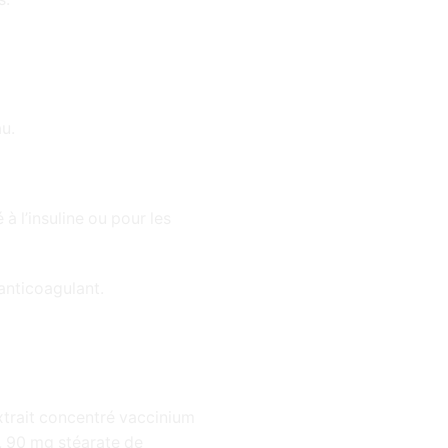
au.
à l’insuline ou pour les
 anticoagulant.
xtrait concentré vaccinium
s, 90 mg stéarate de