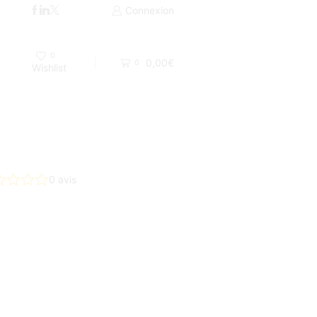
Livraison par Colissimo 48H ou UPS
Connexion
0
0,00
€
0
Wishlist
0
avis