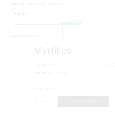
te en France à partir de 49,90€ d'achat
Search
Generic filters
Exact matches only
t
Myrtilles
19,90
€
TTC
Myrtille 25% 100mg.
2 en stock
AJOUTER AU PANIER