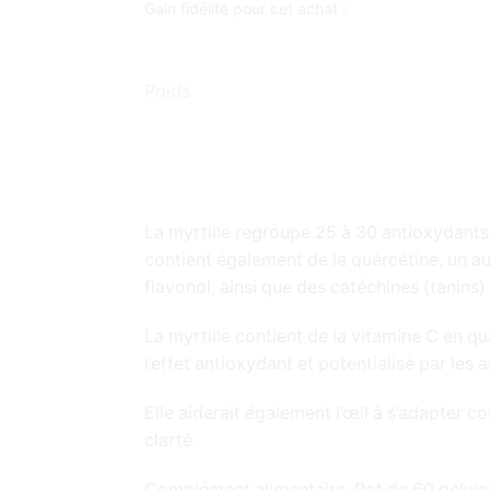
Gain fidélité pour cet achat :
Poids
La myrtille regroupe 25 à 30 antioxydants 
contient également de la quércétine, un a
flavonol, ainsi que des catéchines (tanins)
La myrtille contient de la vitamine C en 
l’effet antioxydant et potentialisé par les
Elle aiderait également l’œil à s’adapter co
clarté.
Complément alimentaire. Pot de 60 gélule