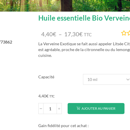
Huile essentielle Bio Vervei
4,40
€
–
17,30
€
TTC
La Verveine Exotique se fait aussi appeler Litsée Ci
est agréable, proche de la citronnelle ou du lemongr
cuisine.
Capacité
4,40
€
TTC
AJOUTER AU PANIER
Gain fidélité pour cet achat :