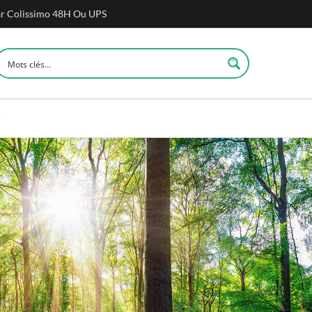
 France À Partir De 49,90€ D'achat