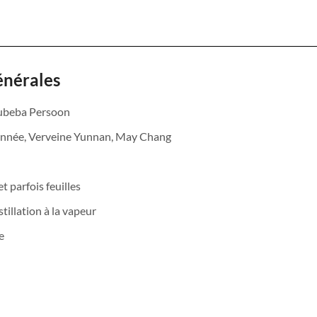
énérales
cubeba Persoon
ronnée, Verveine Yunnan, May Chang
et parfois feuilles
tillation à la vapeur
ée