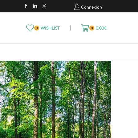
Connexion
WISHLIST
0,00
€
0
0