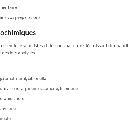
imentaire
dans vos préparations
biochimiques
essentielle sont listés ci-dessous par ordre décroissant de quanti
des lots analysés.
ranial, néral, citronellal
 myrcène, a-pinène, sabinène, ß-pinene
éraniol, nérol
phyllene
inéole