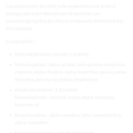
Les composants de cette huile essentielle sont listés ci-
dessous par ordre décroissant de quantité. Les
pourcentages précis de chaque composant dépendent des
lots analysés.
Composition :
Monoterpénones cétones : camphre
Monoterpènes : alpha-pinène, beta-pinène, camphène,
myrcène, alpha-thujène, alpha-terpinène, para-cymène,
limonène, gamma-terpinène, terpinolène
Oxyde terpénique : 1-8 cinéole
Monoterpénols : bornéol, linalol, alpha-terpineol,
terpinèn–ol
Sesquiterpènes : alpha-copaène, beta-caryophyllène,
alpha-humulène
Esters terpéniques : acétate de bornyle