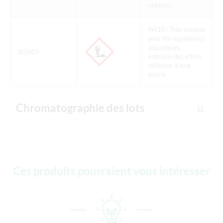
organes
H410 : Très toxique
pour les organismes
aquatiques,
SGH09
entraîne des effets
néfastes à long
terme
Chromatographie des lots
Ces produits pourraient vous intéresser