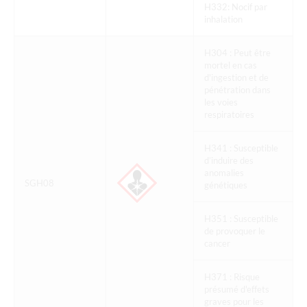
H332: Nocif par
inhalation
H304 : Peut être
mortel en cas
d'ingestion et de
pénétration dans
les voies
respiratoires
H341 : Susceptible
d’induire des
anomalies
SGH08
génétiques
H351 : Susceptible
de provoquer le
cancer
H371 : Risque
présumé d'effets
graves pour les