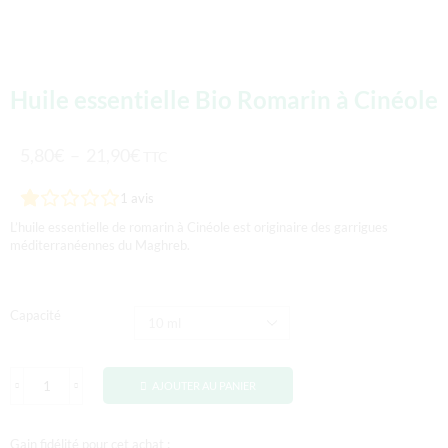
Huile essentielle Bio Romarin à Cinéole
5,80
€
–
21,90
€
TTC
1
avis
L’huile essentielle de romarin à Cinéole est originaire des garrigues
méditerranéennes du Maghreb.
Capacité
AJOUTER AU PANIER
Gain fidélité pour cet achat :