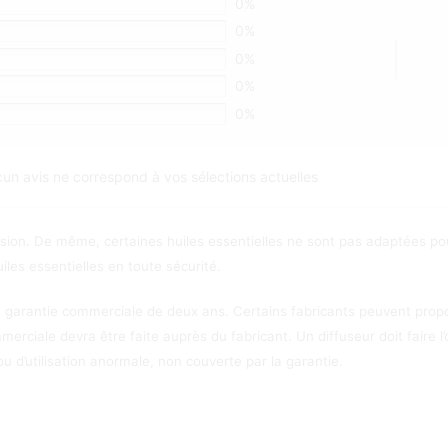
0%
0%
0%
0%
0%
un avis ne correspond à vos sélections actuelles
fusion. De même, certaines huiles essentielles ne sont pas adaptées pou
les essentielles en toute sécurité.
 garantie commerciale de deux ans. Certains fabricants peuvent propo
erciale devra être faite auprès du fabricant. U
n diffuseur doit faire l
 d’utilisation anormale, non couverte par la garantie.