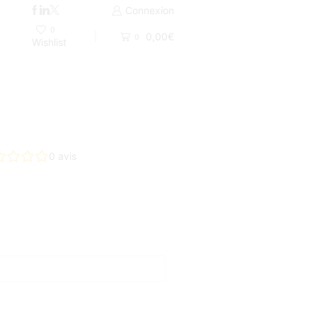
Livraison par Colissimo 48H ou UPS
Connexion
0
0,00
€
0
Wishlist
0
avis