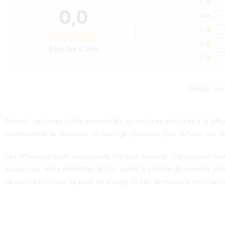
5
0,0
4
3
2
Basé sur 0 avis
1
Désolé, auc
Rappel : certaines huiles essentielles ne sont pas adaptées à la dif
recommandé de consulter un ouvrage spécialisé pour diffuser des hui
Les diffuseurs (hors accessoires, mèches, buvards…) possèdent une
auquel cas, toute demande de SAV après la période de garantie comm
ne pourra accorder de prise en charge en cas de mauvais entretien ou