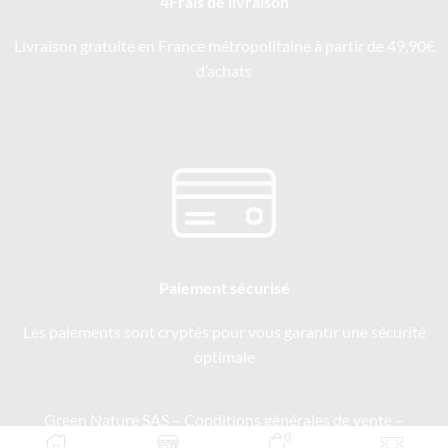
4Frais de livraison
Livraison gratuite en France métropolitaine à partir de 49,90€
d’achats
Paiement sécurisé
Les paiements sont cryptés pour vous garantir une sécurité
optimale
Green Nature SAS –
Conditions générales de vente
–
0
Mentions légales
–
Politique de confidentialité
–
Recrutement