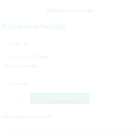
Cliparome Vertige
9,90
€
TTC
0
avis
Clip’Arôme Vertige.
10 en stock
AJOUTER AU PANIER
Gain fidélité pour cet achat :