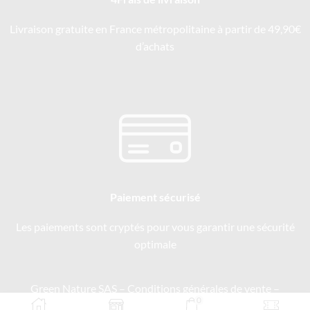
Livraison gratuite en France métropolitaine à partir de 49,90€
d’achats
Paiement sécurisé
Les paiements sont cryptés pour vous garantir une sécurité
optimale
Green Nature SAS –
Conditions générales de vente
–
0
Mentions légales
–
Politique de confidentialité
–
Recrutement