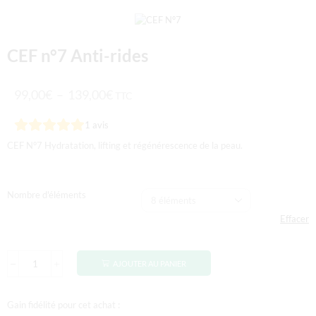
CEF n°7 Anti-rides
99,00
€
–
139,00
€
TTC
1
avis
CEF N°7 Hydratation, lifting et régénérescence de la peau.
Nombre d'éléments
Effacer
AJOUTER AU PANIER
Gain fidélité pour cet achat :