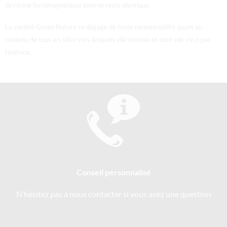
de résine ferromagnétique interne reste identique.
La société Green Nature se dégage de toute responsabilité quant au
contenu de tous les sites vers lesquels elle renvoie et dont elle n’est pas
l’éditrice.
Conseil personnalisé
N’hésitez pas à nous contacter si vous avez une question