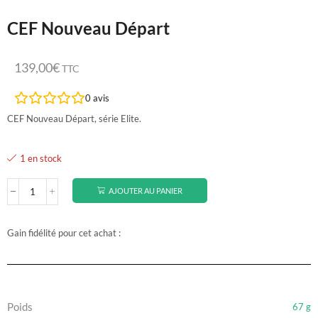
CEF Nouveau Départ
139,00
€
TTC
0
avis
CEF Nouveau Départ, série Elite.
1 en stock
AJOUTER AU PANIER
Gain fidélité pour cet achat :
Poids
67 g