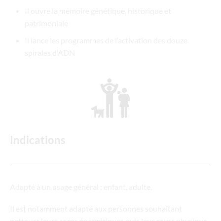
Il ouvre la mémoire génétique, historique et
patrimoniale
Il lance les programmes de l’activation des douze
spirales d’ADN
Indications
Adapté à un usage général : enfant, adulte.
Il est notamment adapté aux personnes souhaitant
nettoyer leurs corps énergétiques puis leur corps physique