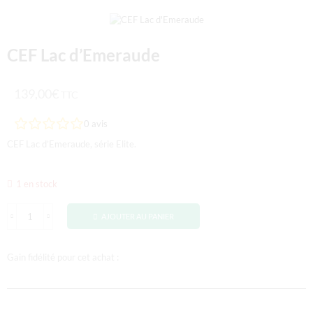
CEF Lac d’Emeraude
139,00
€
TTC
0
avis
CEF Lac d’Emeraude, série Elite.
1 en stock
AJOUTER AU PANIER
Gain fidélité pour cet achat :