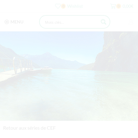
Wishlist
0,00
€
0
0
MENU
Retour aux séries de CEF