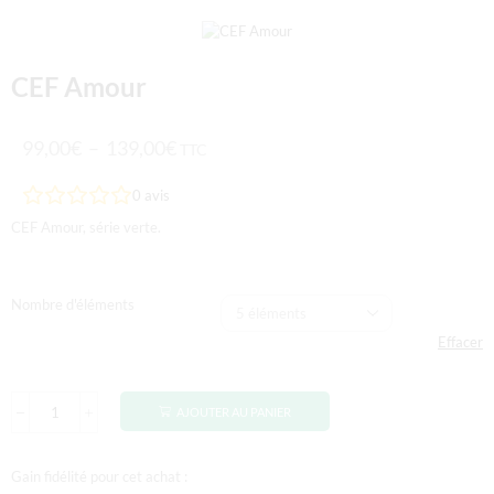
CEF Amour
99,00
€
–
139,00
€
TTC
0
avis
CEF Amour, série verte.
Nombre d'éléments
Effacer
AJOUTER AU PANIER
Gain fidélité pour cet achat :