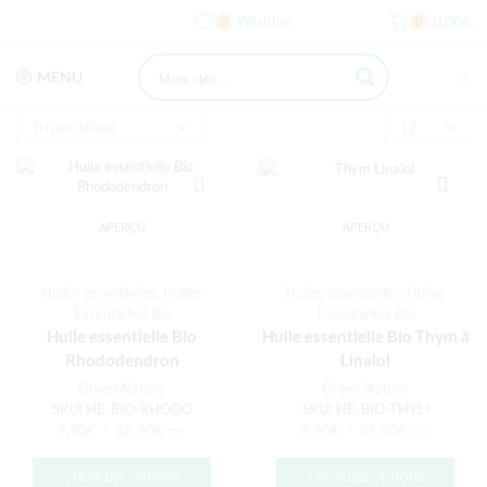
Wishlist
0,00
€
0
0
MENU
APERÇU
APERÇU
Huiles essentielles
,
Huiles
Huiles essentielles
,
Huiles
Essentielles Bio
Essentielles Bio
Huile essentielle Bio
Huile essentielle Bio Thym à
Rhododendron
Linalol
Green Nature
Green Nature
SKU:
HE-BIO-RHODO
SKU:
HE-BIO-THYLI
7,90
€
–
28,90
€
6,90
€
–
25,80
€
TTC
TTC
CHOIX DES OPTIONS
CHOIX DES OPTIONS