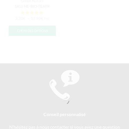
Green Nature
SKU:
HE-BIO-TEATR
3,30
€
–
12,90
€
TTC
CHOIX DES OPTIONS
Conseil personnalisé
N’hésitez pas à nous contacter si vous avez une question