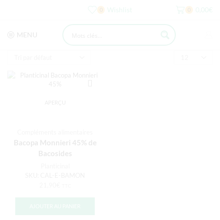
Wishlist
0,00
€
0
0
MENU
APERÇU
Compléments alimentaires
Bacopa Monnieri 45% de
Bacosides
Planticinal
SKU:
CAL-E-BAMON
21,90
€
TTC
AJOUTER AU PANIER