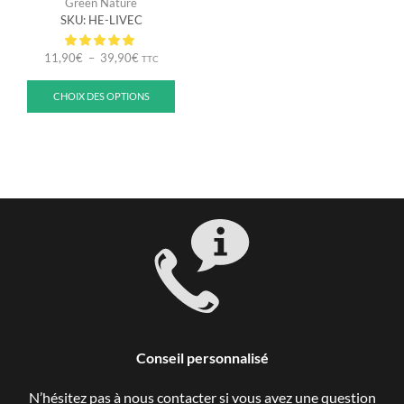
Green Nature
SKU:
HE-LIVEC
11,90
€
–
39,90
€
TTC
CHOIX DES OPTIONS
Conseil personnalisé
N’hésitez pas à nous contacter si vous avez une question