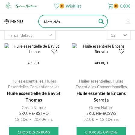
Wishlist
0,00
€
0
0
MENU
APERÇU
APERÇU
Huiles essentielles
,
Huiles
Huiles essentielles
,
Huiles
Essentielles Conventionnelles
Essentielles Conventionnelles
Huile essentielle de Bay St
Huile essentielle Encens
Thomas
Serrata
Green Nature
Green Nature
SKU:
HE-BSTHO
SKU:
HE-BOSWS
12,10
€
–
20,40
€
5,10
€
–
12,10
€
TTC
TTC
CHOIX DES OPTIONS
CHOIX DES OPTIONS