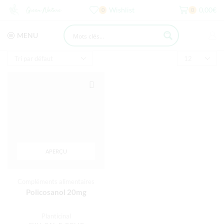
Wishlist
0,00
€
0
0
MENU
APERÇU
Compléments alimentaires
Policosanol 20mg
Planticinal