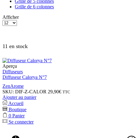
Grille de 5 colonnes
Grille de 6 colonnes
Afficher
11 en stock
Aperçu
Diffuseurs
Diffuseur Calorya N°7
ZenArome
SKU:
DIF-Z-CALOR
29,90
€
TTC
Ajouter au panier
Accueil
Boutique
0
Panier
Se connecter