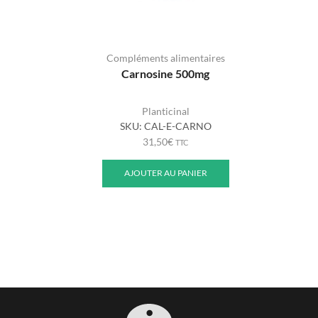
Compléments alimentaires
Carnosine 500mg
Planticinal
SKU:
CAL-E-CARNO
31,50
€
TTC
AJOUTER AU PANIER