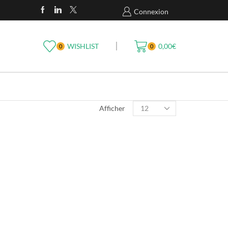
Livraison Gratuite En France À Partir De 49
Connexion
WISHLIST
0,00
€
0
0
Afficher