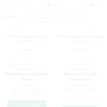
Wishlist
0,00
€
0
0
MENU
APERÇU
APERÇU
Huiles essentielles
,
Huiles
Huiles essentielles
,
Huiles
Essentielles Bio
Essentielles Bio
Huile essentielle Bio Baies
Huile essentielle Bio
Roses
Cannelle Ecorce
Green Nature
Green Nature
SKU:
HE-BIO-BAIRO
SKU:
HE-BIO-CANEC
5,50
€
–
17,50
€
TTC
6,60
€
–
22,80
€
TTC
CHOIX DES OPTIONS