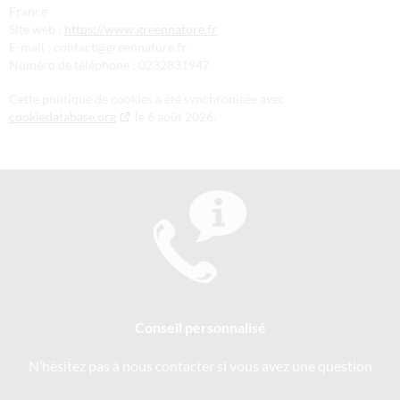
France
Site web :
https://www.greennature.fr
E-mail :
contact@
greennature.fr
Numéro de téléphone : 0232831947
Cette politique de cookies a été synchronisée avec
cookiedatabase.org
le 6 août 2026.
Conseil personnalisé
N’hésitez pas à nous contacter si vous avez une question